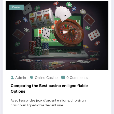
Casino
Admin
Online Casino
0 Comments
Comparing the Best casino en ligne fiable
Options
Avec l'essor des jeux d'argent en ligne, choisir un
casino en ligne fiable devient une…