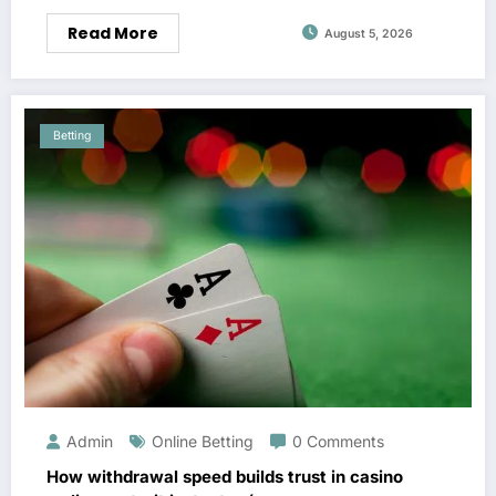
Read More
August 5, 2026
Betting
Admin
Online Betting
0 Comments
How withdrawal speed builds trust in casino