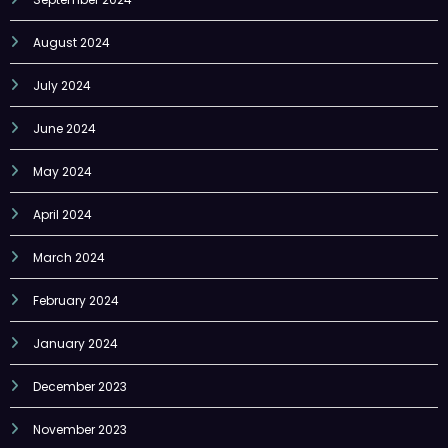
September 2024
August 2024
July 2024
June 2024
May 2024
April 2024
March 2024
February 2024
January 2024
December 2023
November 2023