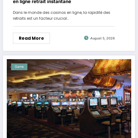
en ligne retrait instantané
Dans le monde des casinos en ligne, la rapidité des
retraits est un facteur crucial…
Read More
August 5, 2026
Game