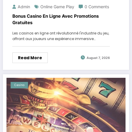
Admin
Online Game Play
0 Comments
Bonus Casino En Ligne Avec Promotions
Gratuites
Les casinos en ligne ont révolutionné l'industrie du jeu,
offrant aux joueurs une expérience immersive…
Read More
August 7, 2026
Casino