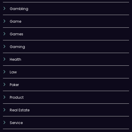
Gambling
Game
Games
Gaming
Health
Law
Poker
Product
Real Estate
Service