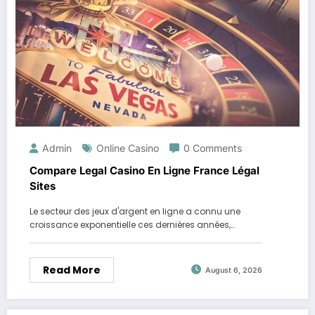
Admin
Online Casino
0 Comments
Compare Legal Casino En Ligne France Légal
Sites
Le secteur des jeux d'argent en ligne a connu une
croissance exponentielle ces dernières années,…
Read More
August 6, 2026