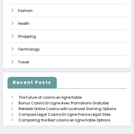
Fashion
Health
Shopping
Technology
Travel
Recent Posts
The Future of casino en ligne fiable
Bonus Casino En Ligne Avec Promotions Gratuites
Reliable Online Casino with Licensed Gaming Options
Compare Legal Casino En Ligne France Légal Sites
Comparing the Best casino en ligne fiable Options