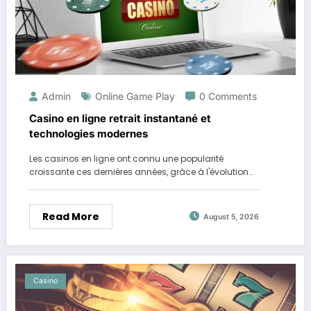
Admin
Online Game Play
0 Comments
Casino en ligne retrait instantané et
technologies modernes
Les casinos en ligne ont connu une popularité
croissante ces dernières années, grâce à l'évolution…
Read More
August 5, 2026
Casino